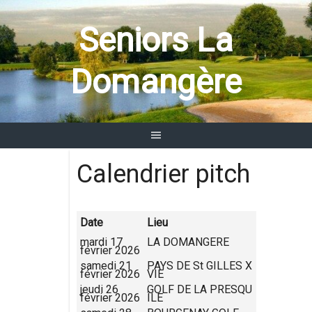
Aller
au
Seniors La
contenu
Domangère
Calendrier pitch
Date
Lieu
mardi 17
LA DOMANGERE
février 2026
samedi 21
PAYS DE St GILLES X
février 2026
VIE
jeudi 26
GOLF DE LA PRESQU
février 2026
ÎLE