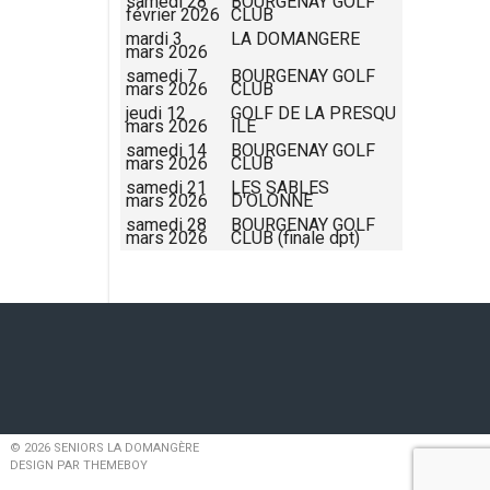
samedi 28
BOURGENAY GOLF
février 2026
CLUB
mardi 3
LA DOMANGERE
mars 2026
samedi 7
BOURGENAY GOLF
mars 2026
CLUB
jeudi 12
GOLF DE LA PRESQU
mars 2026
ÎLE
samedi 14
BOURGENAY GOLF
mars 2026
CLUB
samedi 21
LES SABLES
mars 2026
D'OLONNE
samedi 28
BOURGENAY GOLF
mars 2026
CLUB (finale dpt)
© 2026 SENIORS LA DOMANGÈRE
DESIGN PAR THEMEBOY