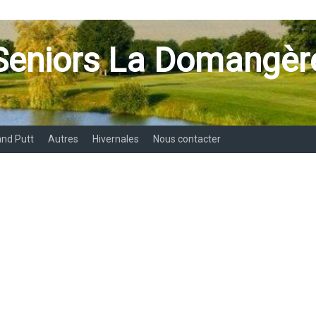
Seniors La Domangèr
and Putt
Autres
Hivernales
Nous contacter