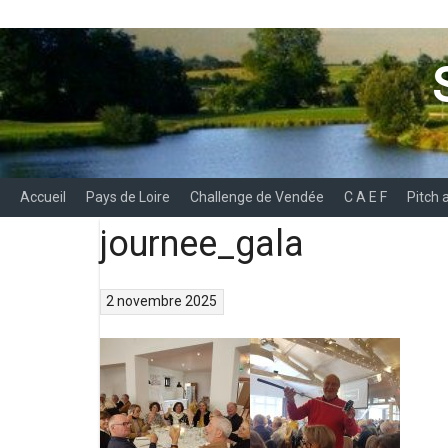
Aller
au
contenu
Accueil
Pays de Loire
Challenge de Vendée
C A E F
Pitch 
journee_gala
2 novembre 2025