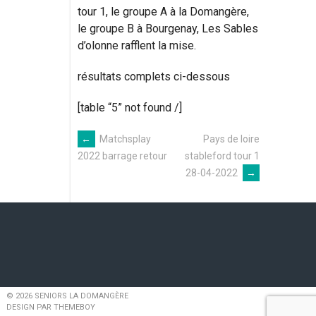
tour 1, le groupe A à la Domangère,
le groupe B à Bourgenay, Les Sables
d’olonne rafflent la mise.
résultats complets ci-dessous
[table “5” not found /]
←
Matchsplay
Pays de loire
Navigation
stableford tour 1
2022 barrage retour
28-04-2022
→
des
articles
© 2026 SENIORS LA DOMANGÈRE
DESIGN PAR THEMEBOY