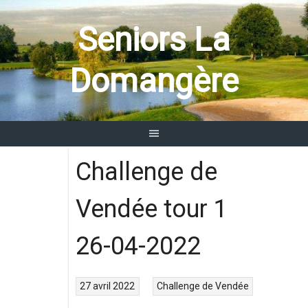
Aller
au
Seniors La
contenu
Domangère
Challenge de
Vendée tour 1
26-04-2022
27 avril 2022
Challenge de Vendée