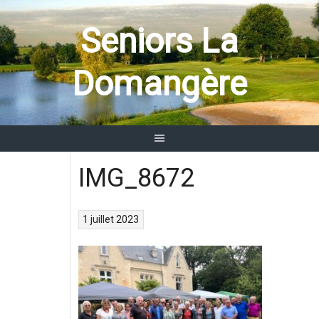
Aller
au
Seniors La
contenu
Domangère
IMG_8672
1 juillet 2023