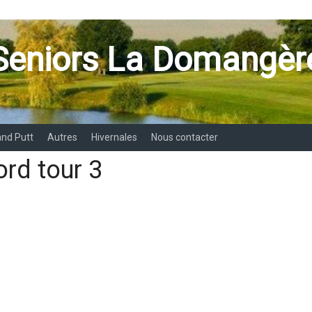
Seniors La Domangèr
and Putt
Autres
Hivernales
Nous contacter
ord tour 3