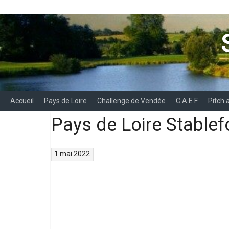
Aller
au
contenu
Accueil
Pays de Loire
Challenge de Vendée
C A E F
Pitch 
Pays de Loire Stablef
1 mai 2022
Navigation
des