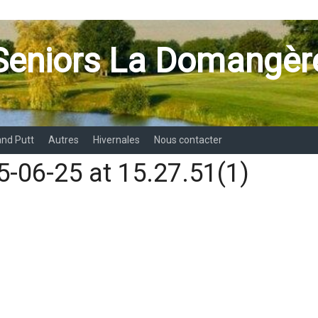
Seniors La Domangèr
and Putt
Autres
Hivernales
Nous contacter
-06-25 at 15.27.51(1)