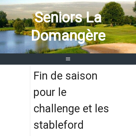
Aller
au
Seniors La
contenu
Domangère
Fin de saison
pour le
challenge et les
stableford