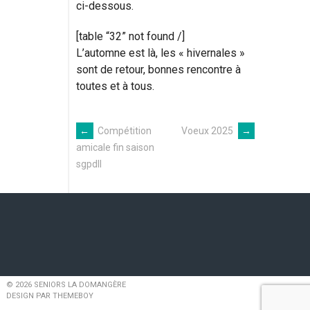
ci-dessous.
[table “32” not found /]
L’automne est là, les « hivernales »
sont de retour, bonnes rencontre à
toutes et à tous.
←
Compétition
Voeux 2025
→
Navigation
amicale fin saison
sgpdll
des
articles
© 2026 SENIORS LA DOMANGÈRE
DESIGN PAR THEMEBOY