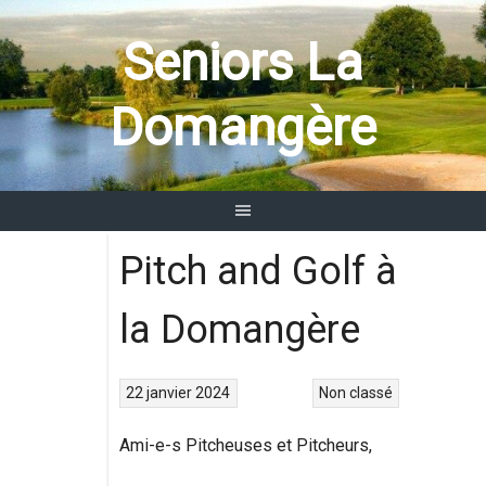
Aller
au
Seniors La
contenu
Domangère
Pitch and Golf à
la Domangère
22 janvier 2024
Non classé
Ami-e-s Pitcheuses et Pitcheurs,