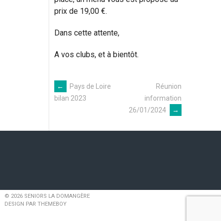
prix de 19,00 €.
Dans cette attente,
A vos clubs, et à bientôt.
←
Pays de Loire
Réunion
Navigation
information
bilan 2023
26/01/2024
→
des
articles
© 2026 SENIORS LA DOMANGÈRE
DESIGN PAR THEMEBOY