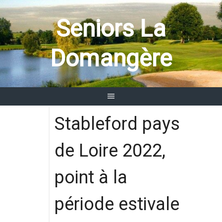
Aller
au
Seniors La
contenu
Domangère
Stableford pays
de Loire 2022,
point à la
période estivale